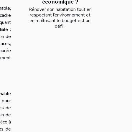
économique ?
able.
Rénover son habitation tout en
respectant l’environnement et
 cadre
en maîtrisant le budget est un
iquant
défi...
iale :
ion de
paces,
épurée
ement
nable
s pour
ans de
ain de
râce à
mes de