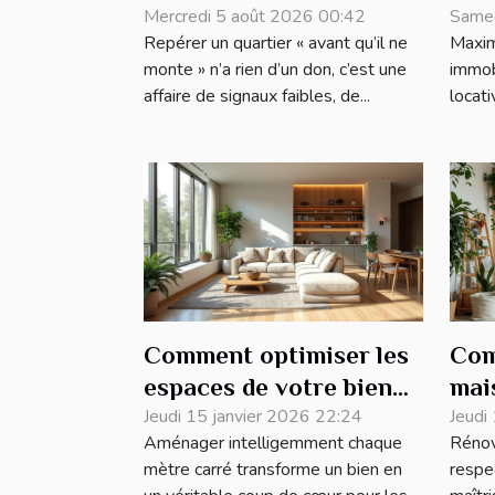
quartiers qui montent
Mercredi 5 août 2026 00:42
ges
Samed
Repérer un quartier « avant qu’il ne
Maximi
avant tout le monde
eff
monte » n’a rien d’un don, c’est une
immob
affaire de signaux faibles, de...
locati
Comment optimiser les
Com
espaces de votre bien
mai
pour le rendre plus
Jeudi 15 janvier 2026 22:24
éco
Jeudi
Aménager intelligemment chaque
Rénov
attractif ?
éco
mètre carré transforme un bien en
respe