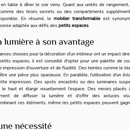
en table à dîner le soir venu. Quant aux unités de rangement,
 comme des tiroirs secrets ou des compartiments supplémenta
disponible. En résumé, le
mobilier transformable
est synonym
réponse adaptée aux défis des
petits espaces
.
 la lumière à son avantage
ces choisies pour la décoration d'un intérieur ont un impact dire
etits espaces, il est conseillé d'opter pour une palette de co
une impression d'ouverture et de fluidité. Des teintes comme le bla
tre une pièce plus spacieuse. En parallèle, l'utilisation d'un écl
cette impression. Des spots encastrés ou des luminaires susp
 le haut et élargir visuellement l'espace. Des miroirs placés
ment de diffuser la lumière et d'offrir des astuces visu
combinant ces éléments, même les petits espaces peuvent gagn
une nécessité