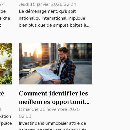
if
57
dans le déménagement ?
Jeudi 15 janvier 2026 22:24
 de
Le déménagement, qu’il soit
herche
national ou international, implique
t
bien plus que de simples boîtes à...
té
Comment identifier les
meilleures opportunités
0
d'investissement
Dimanche 30 novembre 2025
vation
02:50
ues
immobilier ?
 place
Investir dans l’immobilier attire de