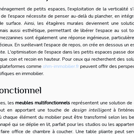
ménagement de petits espaces, l'exploitation de la verticalité s
de l'espace nécessite de penser au-delà du plancher, en intégr
de surface. Ainsi, les étagères murales deviennent une soluti
ais aussi esthétique, permettant de libérer l'espace au sol t
s mezzanines sont également une réponse ingénieuse, particuliè
récieux. En surélevant l'espace de repos, on crée en dessous un 
tente. L'optimisation de l'espace dans les petits espaces passe do
haque coin et recoin en hauteur. Pour ceux qui recherchent des sol
es plateformes comme
ohm-immobilier.fr
peuvent offrir des perspe
fiques en immobilier.
fonctionnel
ces, les
meubles multifonctionnels
représentent une solution de 
tout en apportant une touche de
design intelligent
à l'intérie
 chaque élément du mobilier peut être transformé selon les b
apé qui se déplie en lit, parfait pour les studios ou les appart
 faire office de chambre à coucher. Une table pliante peut ser