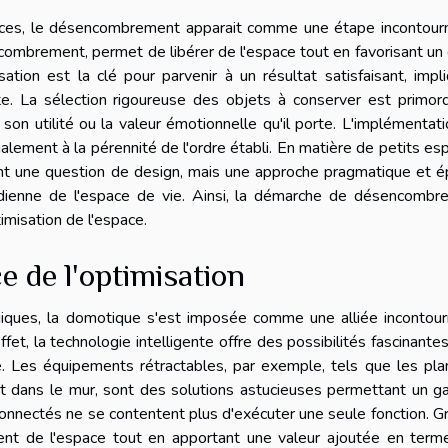
aces, le désencombrement apparait comme une étape incontourn
encombrement, permet de libérer de l'espace tout en favorisant un
sation est la clé pour parvenir à un résultat satisfaisant, impl
e. La sélection rigoureuse des objets à conserver est primord
son utilité ou la valeur émotionnelle qu'il porte. L'implémentat
ment à la pérennité de l'ordre établi. En matière de petits es
ent une question de design, mais une approche pragmatique et 
idienne de l'espace de vie. Ainsi, la démarche de désencombr
imisation de l'espace.
e de l'optimisation
iques, la domotique s'est imposée comme une alliée incontour
t, la technologie intelligente offre des possibilités fascinante
e. Les équipements rétractables, par exemple, tels que les pl
nt dans le mur, sont des solutions astucieuses permettant un g
 connectés ne se contentent plus d'exécuter une seule fonction. G
bèrent de l'espace tout en apportant une valeur ajoutée en ter