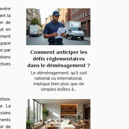
'avère
ant la
on de
out en
rement
espace
nc par
Comment anticiper les
utions
défis réglementaires
ctives
dans le déménagement ?
Le déménagement, qu’il soit
national ou international,
implique bien plus que de
simples boîtes à...
choix.
ur. La
esoins
ements
vir de