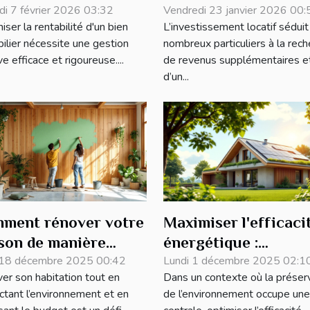
tion locative
i 7 février 2026 03:32
investissement locat
Vendredi 23 janvier 2026 00:
ser la rentabilité d'un bien
L’investissement locatif séduit
icace
ilier nécessite une gestion
nombreux particuliers à la rec
ve efficace et rigoureuse....
de revenus supplémentaires e
d’un...
ment rénover votre
Maximiser l'efficaci
son de manière
énergétique :
logique et
 18 décembre 2025 00:42
innovations pour
Lundi 1 décembre 2025 02:1
er son habitation tout en
Dans un contexte où la préser
nomique ?
propriétés écologiq
ctant l’environnement et en
de l’environnement occupe une