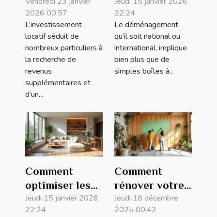
pièges
Vendredi 23 janvier
défis
Jeudi 15 janvier 2026
2026 00:57
22:24
courants en
réglementaires
L’investissement
Le déménagement,
investissement
dans le
locatif séduit de
qu’il soit national ou
locatif
déménagement
nombreux particuliers à
international, implique
?
la recherche de
bien plus que de
revenus
simples boîtes à...
supplémentaires et
d’un...
Comment
Comment
optimiser les
rénover votre
espaces de
Jeudi 15 janvier 2026
maison de
Jeudi 18 décembre
22:24
2025 00:42
votre bien
manière