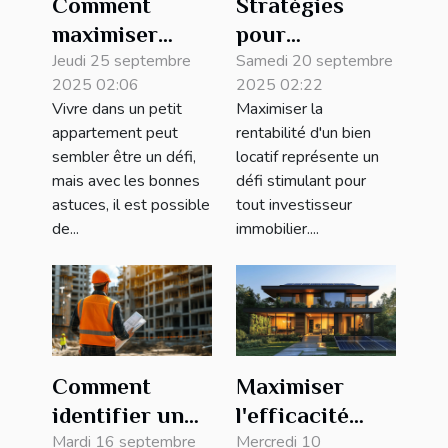
Comment
Stratégies
maximiser
pour
l'espace dans
Jeudi 25 septembre
maximiser la
Samedi 20 septembre
2025 02:06
2025 02:22
un petit
rentabilité d'un
Vivre dans un petit
Maximiser la
appartement ?
bien locatif
appartement peut
rentabilité d'un bien
sembler être un défi,
locatif représente un
mais avec les bonnes
défi stimulant pour
astuces, il est possible
tout investisseur
de...
immobilier....
Comment
Maximiser
identifier un
l'efficacité
promoteur
Mardi 16 septembre
énergétique de
Mercredi 10