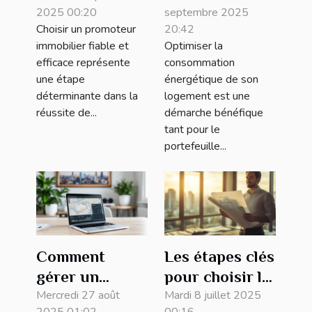
2025 00:20
septembre 2025
immobilier
votre domicile :
Choisir un promoteur
20:42
fiable et
astuces
immobilier fiable et
Optimiser la
efficace ?
essentielles
efficace représente
consommation
une étape
énergétique de son
déterminante dans la
logement est une
réussite de...
démarche bénéfique
tant pour le
portefeuille...
Comment
Les étapes clés
gérer un
pour choisir le
investissement
Mercredi 27 août
meilleur
Mardi 8 juillet 2025
2025 01:02
00:16