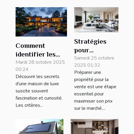
Stratégies
Comment
pour
identifier les
augmenter la
Samedi 25 octobre
caractéristiques
Mardi 28 octobre 2025
2025 01:32
valeur de
00:24
d'une maison de
Préparer une
votre
Découvrir les secrets
luxe ?
propriété pour la
d’une maison de luxe
propriété
vente est une étape
suscite souvent
avant la vente
essentiel pour
fascination et curiosité.
maximiser son prix
Les critères...
sur le marché....