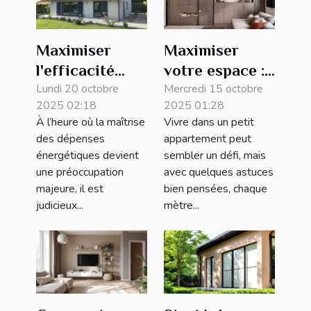
Maximiser
Maximiser
l'efficacité
votre espace :
énergétique
Lundi 20 octobre
astuces pour
Mercredi 15 octobre
2025 02:18
2025 01:28
chez soi :
petits
À l’heure où la maîtrise
Vivre dans un petit
stratégies
appartements
des dépenses
appartement peut
pour réduire
énergétiques devient
sembler un défi, mais
les coûts
une préoccupation
avec quelques astuces
majeure, il est
bien pensées, chaque
judicieux...
mètre...