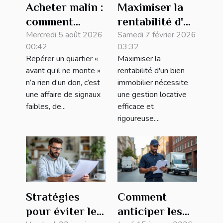
Acheter malin :
Maximiser la
comment
rentabilité d'un
repérer les
Mercredi 5 août 2026
bien avec une
Samedi 7 février 2026
00:42
03:32
quartiers qui
gestion
Repérer un quartier «
Maximiser la
montent avant
locative
avant qu’il ne monte »
rentabilité d'un bien
tout le monde
efficace
n’a rien d’un don, c’est
immobilier nécessite
une affaire de signaux
une gestion locative
faibles, de...
efficace et
rigoureuse....
Stratégies
Comment
pour éviter les
anticiper les