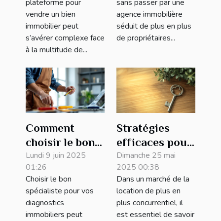
plateforme pour
sans passer par une
immobilier ?
immobilière
vendre un bien
agence immobilière
immobilier peut
séduit de plus en plus
s’avérer complexe face
de propriétaires...
à la multitude de...
Comment
Stratégies
choisir le bon
efficaces pour
spécialiste
Lundi 9 juin 2025
améliorer la
Dimanche 25 mai
01:26
2025 00:38
pour vos
visibilité de
Choisir le bon
Dans un marché de la
diagnostics
votre annonce
spécialiste pour vos
location de plus en
immobiliers
de location
diagnostics
plus concurrentiel, il
immobiliers peut
est essentiel de savoir