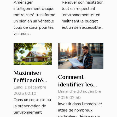
Aménager
Rénover son habitation
pour le rendre
écologique et
intelligemment chaque
tout en respectant
plus attractif ?
économique ?
mètre carré transforme
l’environnement et en
un bien en un véritable
maîtrisant le budget
coup de cœur pour les
est un défi accessible...
visiteurs...
Maximiser
Comment
l'efficacité
identifier les
énergétique :
Lundi 1 décembre
meilleures
Dimanche 30 novembre
2025 02:10
innovations
2025 02:50
opportunités
Dans un contexte où
pour
Investir dans l’immobilier
la préservation de
d'investissement
propriétés
attire de nombreux
l’environnement
immobilier ?
particuliers désireux de