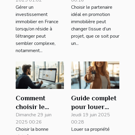
immobilier en
partenaire en
Gérer un
Choisir le partenaire
France depuis
promotion
investissement
idéal en promotion
l'étranger ?
immobilière
immobilier en France
immobilière peut
lorsqu’on réside à
changer l’issue d’un
l’étranger peut
projet, que ce soit pour
sembler complexe,
un...
notamment...
Comment
Guide complet
choisir le
pour louer
meilleur site
Dimanche 29 juin
votre
Jeudi 19 juin 2025
2025 00:26
00:28
pour la vente
propriété sans
Choisir la bonne
Louer sa propriété
de votre bien
agence