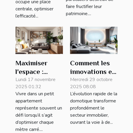
écologiques
occupe une place
faire fructifier leur
centrale, optimiser
patrimoine....
l’efficacité...
Maximiser
Comment les
l'espace :
innovations en
conseils pour
Lundi 17 novembre
domotique
Mercredi 29 octobre
2025 01:32
2025 08:08
petits
augmentent la
Vivre dans un petit
L’évolution rapide de la
appartements
valeur des
appartement
domotique transforme
biens
représente souvent un
profondément le
immobiliers ?
défi lorsqu’il s’agit
secteur immobilier,
d’optimiser chaque
ouvrant la voie à de...
mètre carré....