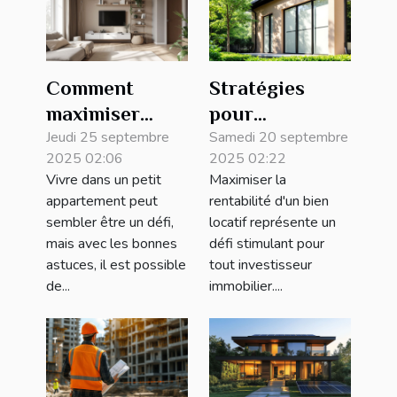
Comment
Stratégies
maximiser
pour
l'espace dans
Jeudi 25 septembre
maximiser la
Samedi 20 septembre
2025 02:06
2025 02:22
un petit
rentabilité d'un
Vivre dans un petit
Maximiser la
appartement ?
bien locatif
appartement peut
rentabilité d'un bien
sembler être un défi,
locatif représente un
mais avec les bonnes
défi stimulant pour
astuces, il est possible
tout investisseur
de...
immobilier....