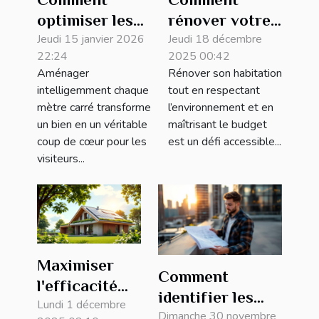
optimiser les
rénover votre
espaces de
Jeudi 15 janvier 2026
maison de
Jeudi 18 décembre
22:24
2025 00:42
votre bien
manière
Aménager
Rénover son habitation
pour le rendre
écologique et
intelligemment chaque
tout en respectant
plus attractif ?
économique ?
mètre carré transforme
l’environnement et en
un bien en un véritable
maîtrisant le budget
coup de cœur pour les
est un défi accessible...
visiteurs...
Maximiser
Comment
l'efficacité
identifier les
énergétique :
Lundi 1 décembre
meilleures
Dimanche 30 novembre