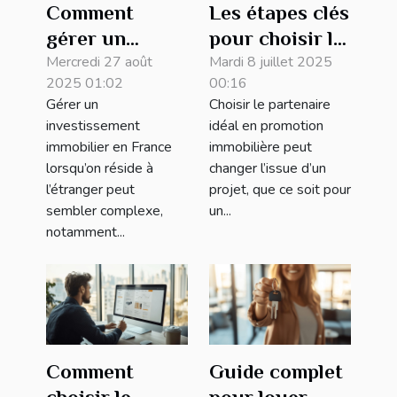
Comment
Les étapes clés
gérer un
pour choisir le
investissement
Mercredi 27 août
meilleur
Mardi 8 juillet 2025
2025 01:02
00:16
immobilier en
partenaire en
Gérer un
Choisir le partenaire
France depuis
promotion
investissement
idéal en promotion
l'étranger ?
immobilière
immobilier en France
immobilière peut
lorsqu’on réside à
changer l’issue d’un
l’étranger peut
projet, que ce soit pour
sembler complexe,
un...
notamment...
Comment
Guide complet