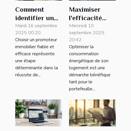
Comment
Maximiser
identifier un
l'efficacité
promoteur
Mardi 16 septembre
énergétique de
Mercredi 10
2025 00:20
septembre 2025
immobilier
votre domicile :
Choisir un promoteur
20:42
fiable et
astuces
immobilier fiable et
Optimiser la
efficace ?
essentielles
efficace représente
consommation
une étape
énergétique de son
déterminante dans la
logement est une
réussite de...
démarche bénéfique
tant pour le
portefeuille...