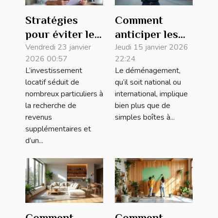
Stratégies
Comment
pour éviter les
anticiper les
pièges
Vendredi 23 janvier
défis
Jeudi 15 janvier 2026
2026 00:57
22:24
courants en
réglementaires
L’investissement
Le déménagement,
investissement
dans le
locatif séduit de
qu’il soit national ou
locatif
déménagement
nombreux particuliers à
international, implique
?
la recherche de
bien plus que de
revenus
simples boîtes à...
supplémentaires et
d’un...
Comment
Comment