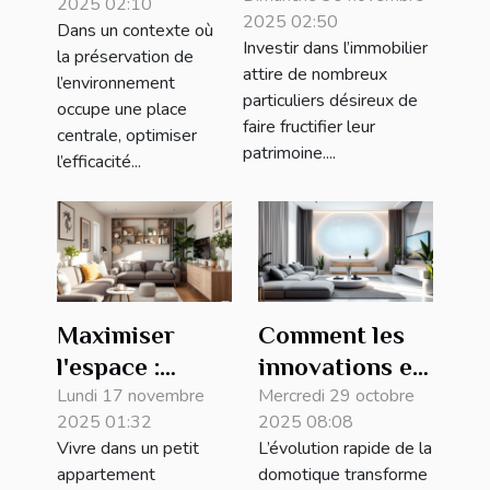
2025 02:10
innovations
2025 02:50
opportunités
Dans un contexte où
pour
Investir dans l’immobilier
la préservation de
d'investissement
propriétés
attire de nombreux
l’environnement
immobilier ?
particuliers désireux de
écologiques
occupe une place
faire fructifier leur
centrale, optimiser
patrimoine....
l’efficacité...
Maximiser
Comment les
l'espace :
innovations en
conseils pour
Lundi 17 novembre
domotique
Mercredi 29 octobre
2025 01:32
2025 08:08
petits
augmentent la
Vivre dans un petit
L’évolution rapide de la
appartements
valeur des
appartement
domotique transforme