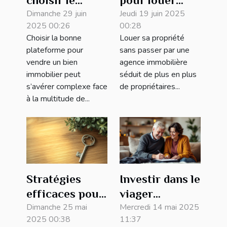
choisir le
pour louer
meilleur site
Dimanche 29 juin
votre
Jeudi 19 juin 2025
2025 00:26
00:28
pour la vente
propriété sans
Choisir la bonne
Louer sa propriété
de votre bien
agence
plateforme pour
sans passer par une
immobilier ?
immobilière
vendre un bien
agence immobilière
immobilier peut
séduit de plus en plus
s’avérer complexe face
de propriétaires...
à la multitude de...
Stratégies
Investir dans le
efficaces pour
viager
améliorer la
Dimanche 25 mai
immobilier en
Mercredi 14 mai 2025
2025 00:38
11:37
visibilité de
2023