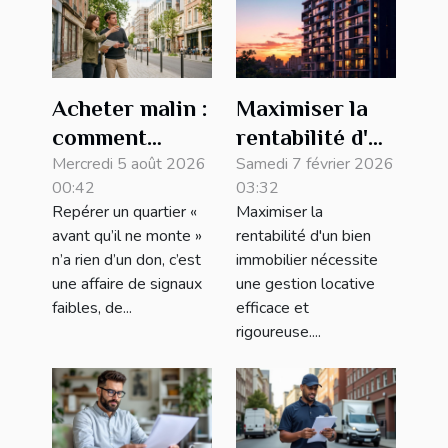
Acheter malin :
Maximiser la
comment
rentabilité d'un
repérer les
Mercredi 5 août 2026
bien avec une
Samedi 7 février 2026
00:42
03:32
quartiers qui
gestion
Repérer un quartier «
Maximiser la
montent avant
locative
avant qu’il ne monte »
rentabilité d'un bien
tout le monde
efficace
n’a rien d’un don, c’est
immobilier nécessite
une affaire de signaux
une gestion locative
faibles, de...
efficace et
rigoureuse....