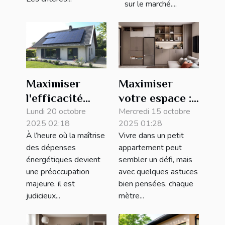
sur le marché....
Maximiser
Maximiser
l'efficacité
votre espace :
énergétique
Lundi 20 octobre
astuces pour
Mercredi 15 octobre
2025 02:18
2025 01:28
chez soi :
petits
À l’heure où la maîtrise
Vivre dans un petit
stratégies
appartements
des dépenses
appartement peut
pour réduire
énergétiques devient
sembler un défi, mais
les coûts
une préoccupation
avec quelques astuces
majeure, il est
bien pensées, chaque
judicieux...
mètre...