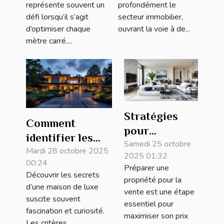
biens
représente souvent un
profondément le
immobiliers ?
défi lorsqu’il s’agit
secteur immobilier,
d’optimiser chaque
ouvrant la voie à de...
mètre carré....
Stratégies
Comment
pour
identifier les
augmenter la
Samedi 25 octobre
caractéristiques
Mardi 28 octobre 2025
2025 01:32
valeur de
00:24
d'une maison de
Préparer une
votre
Découvrir les secrets
luxe ?
propriété pour la
d’une maison de luxe
propriété
vente est une étape
suscite souvent
avant la vente
essentiel pour
fascination et curiosité.
maximiser son prix
Les critères...