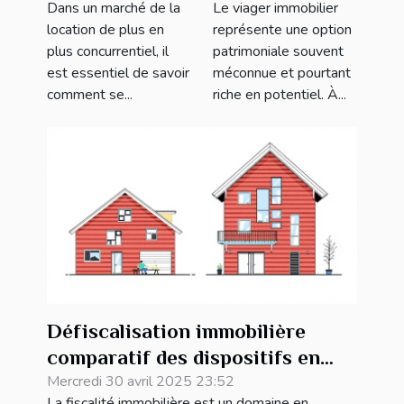
Dans un marché de la
Le viager immobilier
votre annonce
opportunités
location de plus en
représente une option
de location
et risques
plus concurrentiel, il
patrimoniale souvent
est essentiel de savoir
méconnue et pourtant
comment se...
riche en potentiel. À...
Défiscalisation immobilière
comparatif des dispositifs en
2023
Mercredi 30 avril 2025 23:52
La fiscalité immobilière est un domaine en