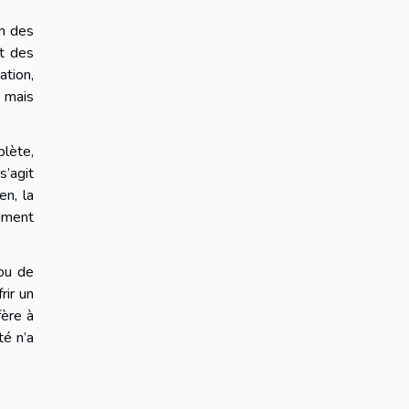
on des
nt des
ation,
e mais
lète,
’agit
en, la
timent
 ou de
rir un
fère à
té n’a