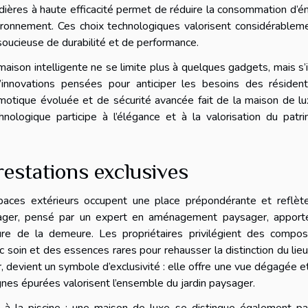
udières à haute efficacité permet de réduire la consommation d’é
vironnement. Ces choix technologiques valorisent considérablem
soucieuse de durabilité et de performance.
aison intelligente ne se limite plus à quelques gadgets, mais s’i
novations pensées pour anticiper les besoins des résident
motique évoluée et de sécurité avancée fait de la maison de l
nologique participe à l’élégance et à la valorisation du patr
restations exclusives
paces extérieurs occupent une place prépondérante et reflète
ysager, pensé par un expert en aménagement paysager, apport
ture de la demeure. Les propriétaires privilégient des compos
 soin et des essences rares pour rehausser la distinction du lie
 devient un symbole d’exclusivité : elle offre une vue dégagée e
nes épurées valorisent l’ensemble du jardin paysager.