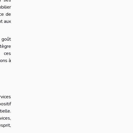
r ses
bilier
nce de
nt aux
 goût
ntègre
e ces
ions à
rvices
ositif
ielle.
vices,
sprit,