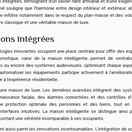
s intégrées, témoignent d’un savoir-faire artisanal et d’une exige
 souligne que l’harmonie entre design intérieur et extérieur, al
, se reflète notamment dans le respect du plan-masse et des vo
re classique et une véritable maison de luxe.
ions intégrées
ologies innovantes occupent une place centrale pour offrir des e
domotique, cœur de la maison intelligente, permet de centrali
ores ou encore des systèmes audiovisuels, optimisant chaque asp
automatiser les équipements participe activement à l’améliorat
 à l’expérience résidentielle.
s une maison de luxe. Les dernières avancées intègrent des sy
nnaissance faciale, des alarmes connectées et des contrôles d
une protection optimale des personnes et des biens, tout en 
terfaces intuitives. La maison intelligente se distingue ainsi 
apportant une sérénité incomparable à ses occupants.
t aussi parmi les innovations incontournables. L’intégration de 