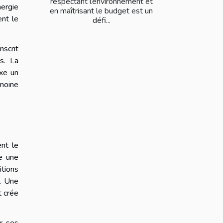
respectant l’environnement et
nergie
en maîtrisant le budget est un
ent le
défi...
nscrit
s. La
uxe un
imoine
nt le
e une
itions
u. Une
t crée