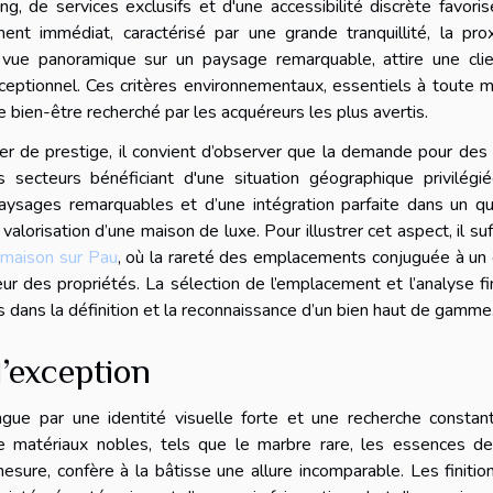
, de services exclusifs et d'une accessibilité discrète favori
ment immédiat, caractérisé par une grande tranquillité, la pro
 vue panoramique sur un paysage remarquable, attire une clie
ceptionnel. Ces critères environnementaux, essentiels à toute 
e bien-être recherché par les acquéreurs les plus avertis.
lier de prestige, il convient d’observer que la demande pour des
s secteurs bénéficiant d'une situation géographique privilégi
ysages remarquables et d’une intégration parfaite dans un qua
alorisation d’une maison de luxe. Pour illustrer cet aspect, il suf
 maison sur Pau
, où la rareté des emplacements conjuguée à un
leur des propriétés. La sélection de l’emplacement et l’analyse f
 dans la définition et la reconnaissance d’un bien haut de gamme
d’exception
ingue par une identité visuelle forte et une recherche consta
 de matériaux nobles, tels que le marbre rare, les essences d
mesure, confère à la bâtisse une allure incomparable. Les finitio