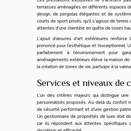
Les prestations exclusives ne s’arrêtent pa
terrasses aménagées en différents espaces de
design, de pergolas élégantes et de systèmes
courts de sport privés, qu’il s’agisse de tenni
attentes d’une clientèle en quête de loisirs ha
L’ajout d’œuvres d’art extérieures renforce
prononcé pour l’esthétique et l’exceptionnel.
parfaitement à l’environnement pour gar
aménagements extérieurs élève la maison de lu
la création de zones de vie, participe à la valeur
Services et niveaux de c
L’un des critères majeurs qui distingue une
personnalisés proposés. Au-delà du confort ma
de sécurité performant et d’une gestion patri
Un gestionnaire de propriétés de luxe doit don
car ils répondent aux attentes spécifiques d’
discrétion et efficacité.