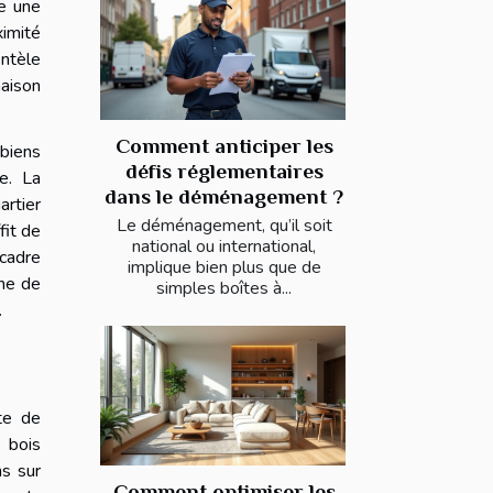
se une
ximité
ntèle
maison
Comment anticiper les
 biens
défis réglementaires
ée. La
dans le déménagement ?
rtier
Le déménagement, qu’il soit
fit de
national ou international,
 cadre
implique bien plus que de
ine de
simples boîtes à...
.
nte de
e bois
ns sur
Comment optimiser les