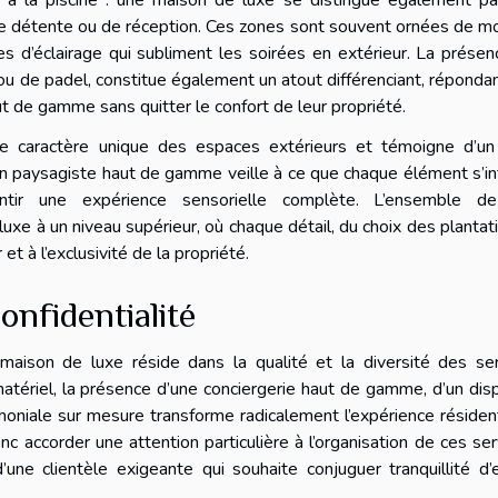
s à la piscine : une maison de luxe se distingue également pa
 détente ou de réception. Ces zones sont souvent ornées de mo
 d’éclairage qui subliment les soirées en extérieur. La prése
s ou de padel, constitue également un atout différenciant, réponda
ut de gamme sans quitter le confort de leur propriété.
 le caractère unique des espaces extérieurs et témoigne d’un
 Un paysagiste haut de gamme veille à ce que chaque élément s’i
antir une expérience sensorielle complète. L’ensemble d
xe à un niveau supérieur, où chaque détail, du choix des plantat
 et à l’exclusivité de la propriété.
onfidentialité
 maison de luxe réside dans la qualité et la diversité des se
tériel, la présence d’une conciergerie haut de gamme, d’un disp
moniale sur mesure transforme radicalement l’expérience résident
c accorder une attention particulière à l’organisation de ces ser
une clientèle exigeante qui souhaite conjuguer tranquillité d’e