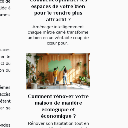
nce de
espaces de votre bien
liée à
pour le rendre plus
lumes,
attractif ?
Aménager intelligemment
chaque mètre carré transforme
un bien en un véritable coup de
cœur pour...
spaces
ser le
ect du
ion du
stèmes
’accès
Comment rénover votre
étant
maison de manière
par sa
écologique et
économique ?
Rénover son habitation tout en
sondes