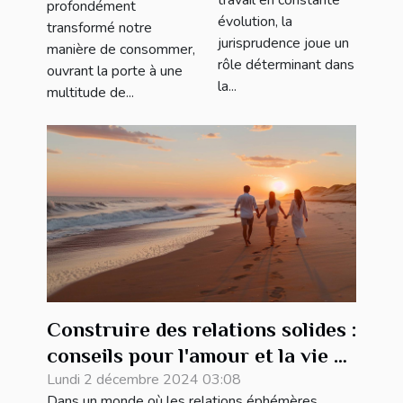
travail en constante
profondément
temporaires
évolution, la
transformé notre
jurisprudence joue un
manière de consommer,
rôle déterminant dans
ouvrant la porte à une
la...
multitude de...
Construire des relations solides :
conseils pour l'amour et la vie à
deux
Lundi 2 décembre 2024 03:08
Dans un monde où les relations éphémères