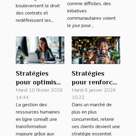
quartiers
comme difficiles, des
?
bouleversent le droit
difficiles ?
initiatives
des contrats et
communautaires voient
redéfinissent les...
le jour pour...
Stratégies
Stratégies
pour optimiser
pour renforcer
la gestion des
Mardi 10 février 2026
la fidélité
Mardi 6 janvier 2026
14:44
10:22
ressources
clientèle sans
La gestion des
Dans un marché de
humaines en
gros budget
ressources humaines
plus en plus
ligne
en ligne connaît une
concurrentiel, retenir
transformation
ses clients devient une
majeure grâce aux
stratégie essentiel