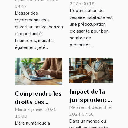
protéger ses
2025 00:18
un balcon en
04:47
données
L'optimisation de
L'essor des
jardin d'hiver
personnelles
l'espace habitable est
cryptomonnaies a
une préoccupation
lors de l'achat
ouvert un nouvel horizon
croissante pour bon
de
d'opportunités
nombre de
financières, mais il a
cryptomonnaies
personnes....
également jeté...
Impact de la
Comprendre les
jurisprudence
droits des
récente sur
Mercredi 4 décembre
consommateurs
Mardi 7 janvier 2025
2024 07:56
les contrats de
10:00
dans les achats
Dans un monde du
L'ère numérique a
travail
en ligne