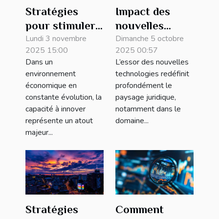
Stratégies
Impact des
pour stimuler
nouvelles
l'innovation
Lundi 3 novembre
technologies
Dimanche 5 octobre
2025 15:00
2025 00:57
dans les
sur le droit des
Dans un
L’essor des nouvelles
petites
contrats
environnement
technologies redéfinit
entreprises
économique en
profondément le
constante évolution, la
paysage juridique,
capacité à innover
notamment dans le
représente un atout
domaine...
majeur...
Stratégies
Comment