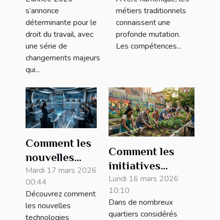
du droit du
elles les
s’annonce
métiers traditionnels
travail en 2026
métiers
déterminante pour le
connaissent une
?
traditionnels ?
droit du travail, avec
profonde mutation.
une série de
Les compétences...
changements majeurs
qui...
Comment les
Comment les
nouvelles
initiatives
technologies
Mardi 17 mars 2026
communautaires
Lundi 16 mars 2026
00:44
influencent-
10:10
peuvent
Découvrez comment
elles le droit
Dans de nombreux
les nouvelles
améliorer les
des contrats
quartiers considérés
technologies