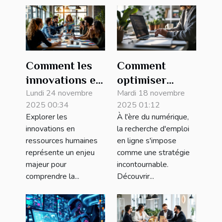
Comment les
Comment
innovations en
optimiser
RH
Lundi 24 novembre
votre
Mardi 18 novembre
2025 00:34
2025 01:12
transforment-
recherche
Explorer les
À l'ère du numérique,
elles les
d'emploi en
innovations en
la recherche d'emploi
pratiques des
ligne ?
ressources humaines
en ligne s'impose
entreprises ?
représente un enjeu
comme une stratégie
majeur pour
incontournable.
comprendre la...
Découvrir...