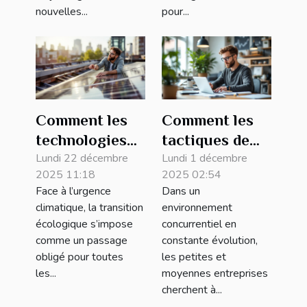
nouvelles...
pour...
Comment les
Comment les
technologies
tactiques de
vertes
Lundi 22 décembre
marketing
Lundi 1 décembre
2025 11:18
2025 02:54
transforment-
numérique
Face à l’urgence
Dans un
elles les
transforment
climatique, la transition
environnement
petites
les PME ?
écologique s’impose
concurrentiel en
entreprises ?
comme un passage
constante évolution,
obligé pour toutes
les petites et
les...
moyennes entreprises
cherchent à...