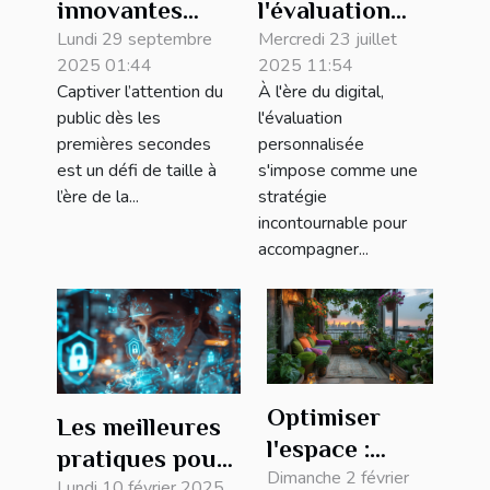
innovantes
l'évaluation
pour captiver
Lundi 29 septembre
personnalisée
Mercredi 23 juillet
2025 01:44
2025 11:54
le public dès
peut
Captiver l’attention du
À l'ère du digital,
les premières
transformer
public dès les
l'évaluation
secondes
votre
premières secondes
personnalisée
entreprise ?
est un défi de taille à
s'impose comme une
l’ère de la...
stratégie
incontournable pour
accompagner...
Optimiser
Les meilleures
l'espace :
pratiques pour
transformer
Dimanche 2 février
Lundi 10 février 2025