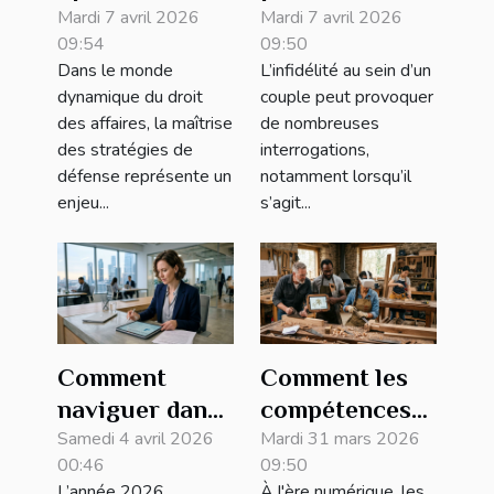
stratégies de
Mardi 7 avril 2026
légalement une
Mardi 7 avril 2026
09:54
09:50
défense en
infidélité en
Dans le monde
L’infidélité au sein d’un
droit des
respectant la
dynamique du droit
couple peut provoquer
affaires ?
vie privée ?
des affaires, la maîtrise
de nombreuses
des stratégies de
interrogations,
défense représente un
notamment lorsqu’il
enjeu...
s’agit...
Comment
Comment les
naviguer dans
compétences
les
Samedi 4 avril 2026
numériques
Mardi 31 mars 2026
00:46
09:50
modifications
transforment-
L’année 2026
À l'ère numérique, les