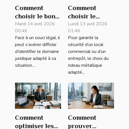
Comment
Comment
choisir le bon
choisir le
domaine
Mardi 14 avril 2026
rideau
Lundi 13 avril 2026
00:46
01:46
juridique pour
métallique
Face à un souci légal, il
Pour garantir la
votre problème
adapté à vos
peut s’avérer difficile
sécurité d’un local
légal ?
besoins de
d’identifier le domaine
commercial ou d’un
sécurité ?
juridique adapté à sa
entrepôt, le choix du
situation....
rideau métallique
adapté...
Comment
Comment
optimiser les
prouver