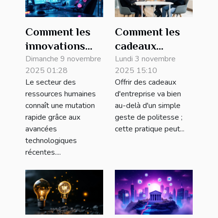
Comment les
Comment les
innovations
cadeaux
numériques
Dimanche 9 novembre
d'entreprise
Lundi 3 novembre
2025 01:28
2025 15:10
transforment-
peuvent
Le secteur des
Offrir des cadeaux
elles le secteur
transformer
ressources humaines
d'entreprise va bien
des RH ?
votre culture
connaît une mutation
au-delà d'un simple
corporative ?
rapide grâce aux
geste de politesse ;
avancées
cette pratique peut...
technologiques
récentes....