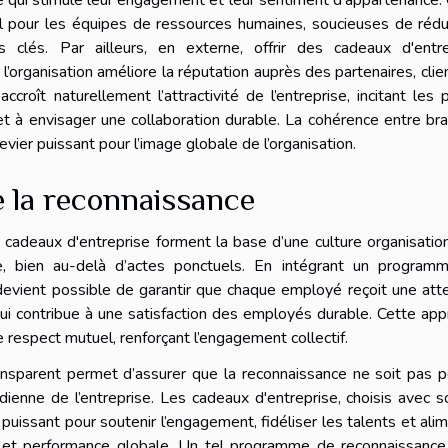
ce qui stimule leur engagement et leur sentiment d’appartenance.
ral pour les équipes de ressources humaines, soucieuses de rédu
clés. Par ailleurs, en externe, offrir des cadeaux d'entre
’organisation améliore la réputation auprès des partenaires, clie
roît naturellement l’attractivité de l’entreprise, incitant les p
et à envisager une collaboration durable. La cohérence entre br
evier puissant pour l’image globale de l’organisation.
e la reconnaissance
s cadeaux d'entreprise forment la base d’une culture organisatio
ée, bien au-delà d’actes ponctuels. En intégrant un program
l devient possible de garantir que chaque employé reçoit une att
qui contribue à une satisfaction des employés durable. Cette ap
 respect mutuel, renforçant l’engagement collectif.
ransparent permet d’assurer que la reconnaissance ne soit pas 
dienne de l’entreprise. Les cadeaux d'entreprise, choisis avec s
 puissant pour soutenir l’engagement, fidéliser les talents et ali
il et performance globale. Un tel programme de reconnaissance