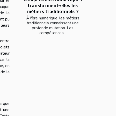
par le
transforment-elles les
chaque
métiers traditionnels ?
de la
À l'ère numérique, les métiers
ont pu
traditionnels connaissent une
 leurs
profonde mutation. Les
compétences...
entre
rojets
rateur
par la
ne, en
 de la
arque
nt une