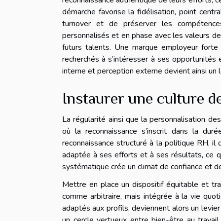
reconnaissance authentique de leurs efforts, 
démarche favorise la fidélisation, point cent
turnover et de préserver les compétences 
personnalisés et en phase avec les valeurs de l
futurs talents. Une marque employeur forte acc
recherchés à s’intéresser à ses opportunités 
interne et perception externe devient ainsi un l
Instaurer une culture d
La régularité ainsi que la personnalisation de
où la reconnaissance s’inscrit dans la dur
reconnaissance structuré à la politique RH, i
adaptée à ses efforts et à ses résultats, ce 
systématique crée un climat de confiance et de
Mettre en place un dispositif équitable et t
comme arbitraire, mais intégrée à la vie quoti
adaptés aux profils, deviennent alors un levier
un cercle vertueux entre bien-être au trava