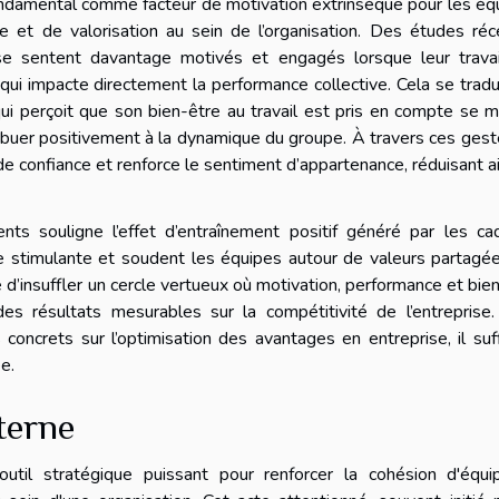
fondamental comme facteur de motivation extrinsèque pour les éq
e et de valorisation au sein de l’organisation. Des études ré
 sentent davantage motivés et engagés lorsque leur travai
ui impacte directement la performance collective. Cela se tradu
 qui perçoit que son bien-être au travail est pris en compte se 
tribuer positivement à la dynamique du groupe. À travers ces ges
 de confiance et renforce le sentiment d’appartenance, réduisant ai
s souligne l’effet d’entraînement positif généré par les ca
ce stimulante et soudent les équipes autour de valeurs partagé
ble d’insuffler un cercle vertueux où motivation, performance et bie
des résultats mesurables sur la compétitivité de l’entreprise
oncrets sur l’optimisation des avantages en entreprise, il suf
e.
terne
util stratégique puissant pour renforcer la cohésion d'équi