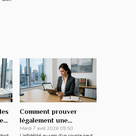
les
Comment prouver
se
légalement une
 ?
infidélité en respectant
Mardi 7 avril 2026 09:50
roit
L’infidélité au sein d’un couple peut