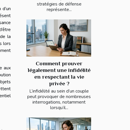
stratégies de défense
n d’un
représente...
ésent
ssance
d’être
 de la
s lors
timent
Comment prouver
ée aux
légalement une infidélité
bution
en respectant la vie
objets
privée ?
ettent
L’infidélité au sein d’un couple
entiel
peut provoquer de nombreuses
interrogations, notamment
lorsqu’il...