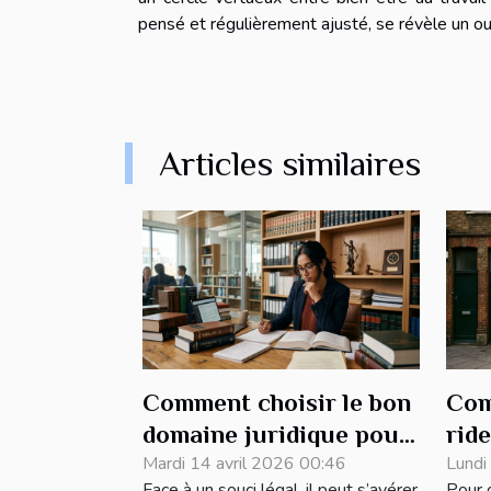
pensé et régulièrement ajusté, se révèle un ou
Articles similaires
Comment choisir le bon
Com
domaine juridique pour
rid
votre problème légal ?
Mardi 14 avril 2026 00:46
ada
Lundi
Face à un souci légal, il peut s’avérer
Pour g