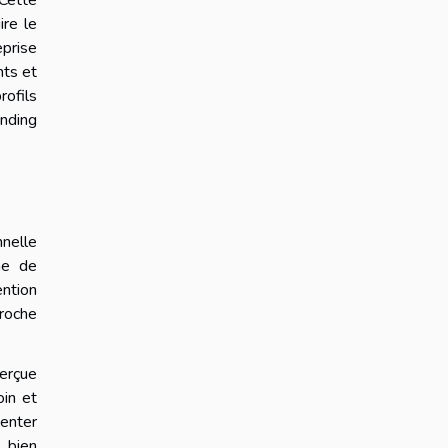
 Cette
ire le
prise
nts et
rofils
anding
nnelle
me de
ention
proche
perçue
oin et
menter
, bien