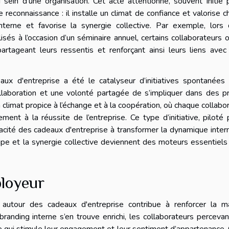
sein d'une organisation. Cet acte attentionné, souvent initié 
 reconnaissance : il installe un climat de confiance et valorise 
terne et favorise la synergie collective. Par exemple, lors 
isés à l’occasion d’un séminaire annuel, certains collaborateurs 
artageant leurs ressentis et renforçant ainsi leurs liens avec
ux d'entreprise a été le catalyseur d’initiatives spontanées 
ollaboration et une volonté partagée de s’impliquer dans des p
 climat propice à l’échange et à la coopération, où chaque collabo
ent à la réussite de l’entreprise. Ce type d’initiative, piloté 
apacité des cadeaux d'entreprise à transformer la dynamique inter
pe et la synergie collective deviennent des moteurs essentiels
ployeur
 autour des cadeaux d'entreprise contribue à renforcer la m
branding interne s’en trouve enrichi, les collaborateurs perceva