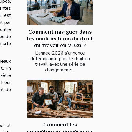
uipes,
centes
l est
it par
montre
Comment naviguer dans
tes de
les modifications du droit
nsi le
du travail en 2026 ?
L’année 2026 s’annonce
déterminante pour le droit du
deaux
travail, avec une série de
es. En
changements...
n-être
. Pour
fit de
Comment les
pe et
compétences numériques