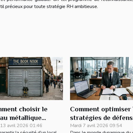
til précieux pour toute stratégie RH ambitieuse.
ment choisir le
Comment optimiser 
eau métallique
stratégies de défen
pté à vos besoins de
 13 avril 2026 01:46
en droit des affaires
Mardi 7 avril 2026 09:54
arantir la sécurité d’un local
Dans le monde dynamique du d