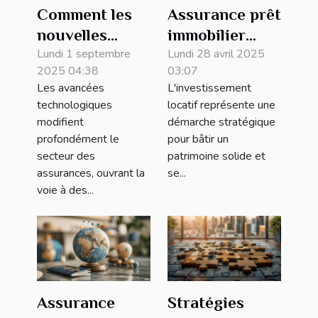
Comment les
Assurance prêt
nouvelles
immobilier
technologies
Lundi 1 septembre
pour
Lundi 28 avril 2025
2025 04:38
03:07
transforment-
investisseurs
Les avancées
L'investissement
elles les
locatifs
technologiques
locatif représente une
assurances ?
optimisation
modifient
démarche stratégique
fiscale et
profondément le
pour bâtir un
secteur des
patrimoine solide et
protection de
assurances, ouvrant la
se...
vos biens
voie à des...
Assurance
Stratégies