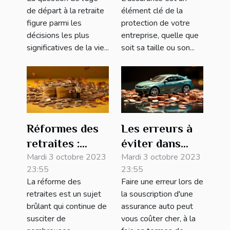
maximiser vos
élément clé de la
de départ à la retraite
revenus
protection de votre
figure parmi les
entreprise, quelle que
décisions les plus
soit sa taille ou son...
significatives de la vie...
Réformes des
Les erreurs à
retraites :
éviter dans
quelles
Mardi 3 octobre 2023
votre
Mardi 3 octobre 2023
23:55
23:55
conséquences
assurance
La réforme des
Faire une erreur lors de
pour votre
auto
retraites est un sujet
la souscription d'une
assurance?
brûlant qui continue de
assurance auto peut
susciter de
vous coûter cher, à la