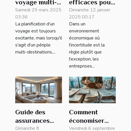
voyage multi-
efficaces pour
destinations
Samedi 29 mars 2025
optimiser la
Dimanche 12 janvier
03:36
2025 00:17
conseils pour
gestion des
La planification d’un
Dans un
une
risques en
voyage est toujours
environnement
couverture
entreprise
excitante, mais lorsqu'il
économique où
globale et
s'agit d'un périple
l'incertitude est la
multi-destinations,...
règle plutôt que
économique
l'exception, les
entreprises...
Guide des
Comment
assurances
économiser
habitation
Dimanche 8
sur votre
Vendredi 6 septembre