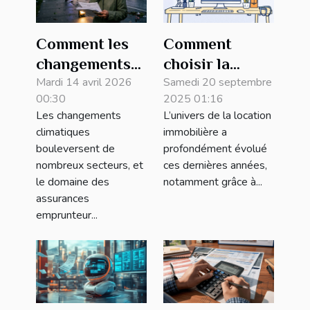
Comment les
Comment
changements
choisir la
climatiques
Mardi 14 avril 2026
meilleure
Samedi 20 septembre
00:30
2025 01:16
affectent-ils
garantie de
Les changements
L’univers de la location
les assurances
loyer flexible
climatiques
immobilière a
emprunteur ?
et sans dépôt ?
bouleversent de
profondément évolué
nombreux secteurs, et
ces dernières années,
le domaine des
notamment grâce à...
assurances
emprunteur...