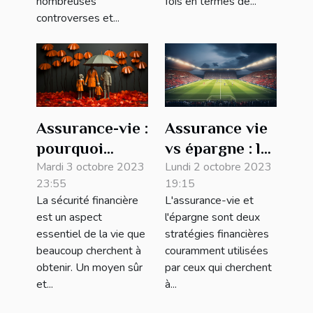
nombreuses
fois en termes de...
controverses et...
Assurance-vie :
Assurance vie
pourquoi
vs épargne : le
investir dans
Mardi 3 octobre 2023
match des
Lundi 2 octobre 2023
23:55
19:15
ce placement
placements
La sécurité financière
L'assurance-vie et
sûr ?
est un aspect
l'épargne sont deux
essentiel de la vie que
stratégies financières
beaucoup cherchent à
couramment utilisées
obtenir. Un moyen sûr
par ceux qui cherchent
et...
à...