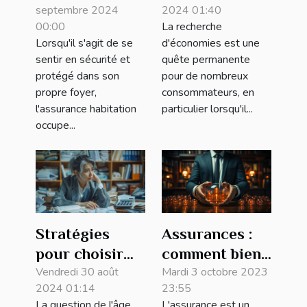
septembre 2024
2024 01:40
pour les
assurance de
00:00
La recherche
propriétaires
prêt avec un
Lorsqu'il s'agit de se
d'économies est une
et locataires à
courtier
sentir en sécurité et
quête permanente
Lausanne
compétent
protégé dans son
pour de nombreux
propre foyer,
consommateurs, en
l'assurance habitation
particulier lorsqu'il...
occupe...
Assurances :
Stratégies
comment bien
pour choisir
protéger votre
Mardi 3 octobre 2023
l'âge de départ
Vendredi 30 août
23:55
2024 01:14
entreprise
à la retraite et
L'assurance est un
La question de l'âge