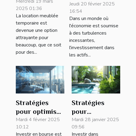
implications
Mercredi 19 mars
l'investissement
Jeudi 20 février 2025
2025 01:36
fiscales de la
16:54
dans l'or face
La location meublée
Dans un monde où
location
aux
temporaire est
l'économie est soumise
meublée
devenue une option
fluctuations
à des turbulences
temporaire
attrayante pour
économiques
incessantes,
beaucoup, que ce soit
l'investissement dans
pour des...
les actifs...
Stratégies
Stratégies
pour optimiser
pour
les retours sur
Mardi 4 février 2025
maximiser le
Mardi 28 janvier 2025
10:12
09:56
investissement
rendement
Investir en bourse est
Investir dans