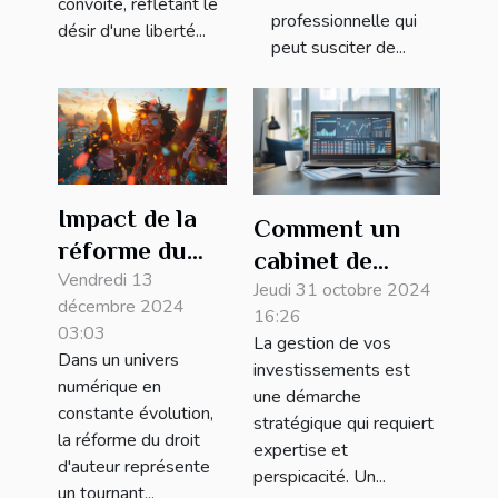
convoité, reflétant le
professionnelle qui
désir d'une liberté...
peut susciter de...
Impact de la
Comment un
réforme du
cabinet de
droit d'auteur
Vendredi 13
gestion de
Jeudi 31 octobre 2024
décembre 2024
sur les
16:26
patrimoine peut
03:03
La gestion de vos
créateurs de
optimiser vos
Dans un univers
investissements est
contenu
numérique en
investissements
une démarche
constante évolution,
stratégique qui requiert
la réforme du droit
expertise et
d'auteur représente
perspicacité. Un...
un tournant...