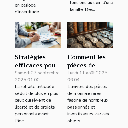
tensions au sein d’une
en période
famille. Des...
d’incertitude...
Stratégies
Comment les
efficaces pour
pièces de
une retraite
Samedi 27 septembre
monnaie rares
Lundi 11 août 2025
2025 01:00
06:04
anticipée :
augmentent-
La retraite anticipée
L’univers des pièces
comment s’y
elles en valeur
séduit de plus en plus
de monnaie rares
prendre ?
?
ceux qui rêvent de
fascine de nombreux
liberté et de projets
passionnés et
personnels avant
investisseurs, car ces
l’âge...
objets...