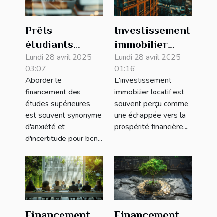
Prêts
Investissement
étudiants
immobilier
comment
Lundi 28 avril 2025
locatif sans
Lundi 28 avril 2025
03:07
01:16
financer vos
apport est-ce
Aborder le
L'investissement
études sans
possible
financement des
immobilier locatif est
risquer votre
études supérieures
souvent perçu comme
avenir
est souvent synonyme
une échappée vers la
d'anxiété et
prospérité financière....
financier
d'incertitude pour bon...
Financement
Financement