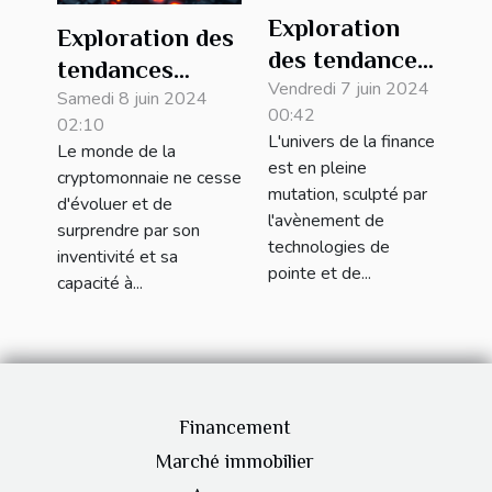
Exploration
Exploration des
des tendances
tendances
émergentes
Vendredi 7 juin 2024
émergentes
Samedi 8 juin 2024
00:42
en fintech et
02:10
dans le minage
L'univers de la finance
Le monde de la
leur impact
de
est en pleine
cryptomonnaie ne cesse
sur les
mutation, sculpté par
cryptomonnaies
d'évoluer et de
services
l'avènement de
en 2024
surprendre par son
technologies de
financiers
inventivité et sa
pointe et de...
traditionnels
capacité à...
Financement
Marché immobilier