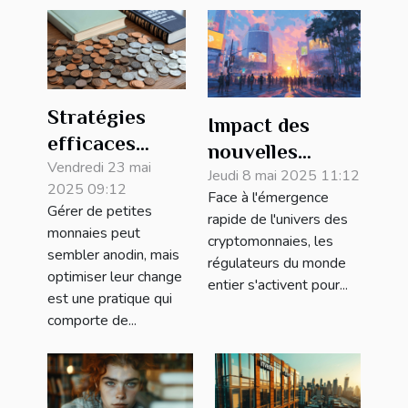
Stratégies
Impact des
efficaces
nouvelles
pour
Vendredi 23 mai
régulations sur
Jeudi 8 mai 2025 11:12
2025 09:12
optimiser le
Face à l'émergence
l'écosystème
Gérer de petites
rapide de l'univers des
change de
des
monnaies peut
cryptomonnaies, les
petites
sembler anodin, mais
cryptomonnaies
régulateurs du monde
monnaies
optimiser leur change
entier s'activent pour...
est une pratique qui
comporte de...