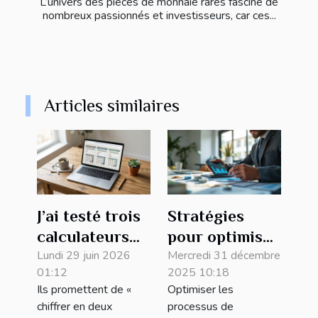
L’univers des pièces de monnaie rares fascine de
nombreux passionnés et investisseurs, car ces...
Articles similaires
J’ai testé trois
Stratégies
calculateurs
pour optimiser
en ligne :
Lundi 29 juin 2026
les processus
Mercredi 31 décembre
01:12
2025 10:18
verdict sans
de paiement
Ils promettent de «
Optimiser les
filtre
dans votre
chiffrer en deux
processus de