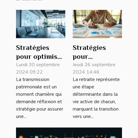
Stratégies
Stratégies
pour optimiser
pour
la succession
Lundi 30 septembre
maximiser sa
Jeudi 26 septembre
2024 09:22
2024 14:46
et minimiser
pension de
La transmission
La retraite représente
les risques
retraite grâce
patrimoniale est un
une étape
financiers
à la surcote
moment charnière qui
déterminante dans la
demande réflexion et
vie active de chacun,
stratégie pour assurer
marquant la transition
une...
vers une...