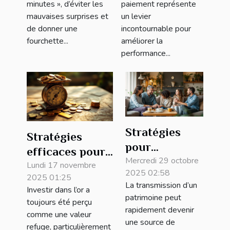
entreprise
minutes », d’éviter les
paiement représente
mauvaises surprises et
un levier
de donner une
incontournable pour
fourchette...
améliorer la
performance...
Stratégies
Stratégies
pour
efficaces pour
optimiser les
Mercredi 29 octobre
diversifier vos
Lundi 17 novembre
2025 02:58
successions
2025 01:25
investissements
La transmission d’un
Investir dans l’or a
sans conflit
en or
patrimoine peut
toujours été perçu
familial
rapidement devenir
comme une valeur
une source de
refuge, particulièrement