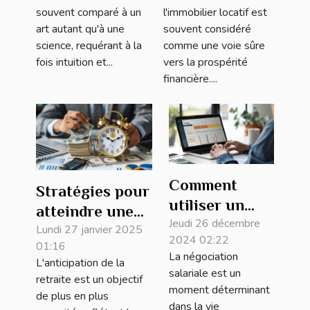
en bourse
d'un
souvent comparé à un
l'immobilier locatif est
investissement
art autant qu'à une
souvent considéré
locatif
science, requérant à la
comme une voie sûre
fois intuition et...
vers la prospérité
financière....
Comment
Stratégies pour
utiliser un
atteindre une
simulateur de
Jeudi 26 décembre
retraite
Lundi 27 janvier 2025
2024 02:22
salaire pour
01:16
anticipée grâce
La négociation
L'anticipation de la
optimiser vos
aux
salariale est un
retraite est un objectif
négociations
moment déterminant
investissements
de plus en plus
salariales
dans la vie