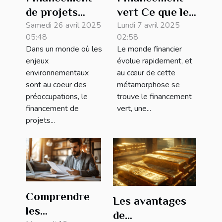
de projets
vert Ce que les
verts
Samedi 26 avril 2025
investisseurs
Lundi 7 avril 2025
05:48
02:58
opportunités
doivent savoir
Dans un monde où les
Le monde financier
et défis
enjeux
évolue rapidement, et
environnementaux
au cœur de cette
sont au coeur des
métamorphose se
préoccupations, le
trouve le financement
financement de
vert, une...
projets...
Comprendre
Les avantages
les
de