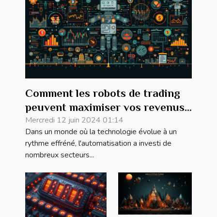
Comment les robots de trading
peuvent maximiser vos revenus
passifs et diversifier vos
Mercredi 12 juin 2024 01:14
Dans un monde où la technologie évolue à un
investissements
rythme effréné, l'automatisation a investi de
nombreux secteurs...